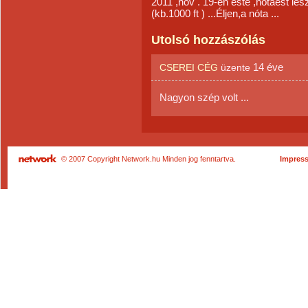
2011 ,nov . 19-én este ,nótaest les
(kb.1000 ft ) ...Éljen,a nóta ...
Utolsó hozzászólás
14 éve
CSEREI CÉG
üzente
Nagyon szép volt ...
© 2007 Copyright Network.hu Minden jog fenntartva.
Impres