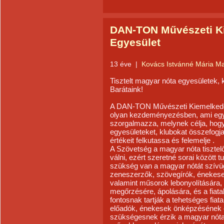
DAN-TON Művészeti K
Egyesület
13 éve
|
Kovács Istvánné Mária M
Tisztelt magyar nóta egyesületek,
Barátaink!
A DAN-TON Művészeti Kiemelkedő
olyan kezdeményezésben, ami egy
szorgalmazza, melynek célja, hogy
egyesületeket, klubokat összefogj
értékeit felkutassa és felemelje .
A Szövetség a magyar nóta tisztelő
válni, ezért szeretné sorai között 
szükség van a magyar nótát szívü
zeneszerzők, szövegírók, énekesek
valamint műsorok lebonyolítására
megőrzésére, ápolására, és a fiat
fontosnak tartják a tehetséges fiat
előadók, énekesek önképzésének 
szükségesnek érzik a magyar nóta 