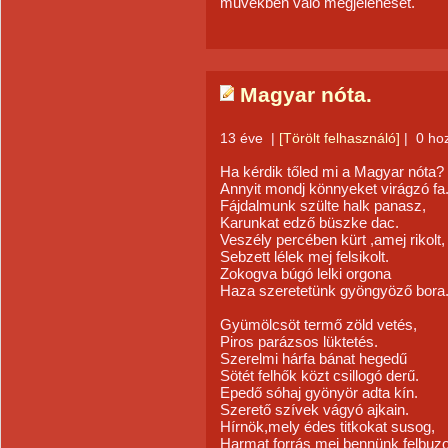
művekben való megjelenését.
Magyar nóta.
13 éve
|
[Törölt felhasználó]
|
0 ho
Ha kérdik tőled mi a Magyar
nóta?
Annyit mondj könnyeket virágzó fa
Fájdalmunk szülte halk panasz,
Karunkat edző büszke dac.
Veszély percében kürt ,amej rikolt,
Sebzett lélek mej felsikolt.
Zokogva búgó lelki orgona
Haza szeretetünk gyöngyöző bora
Gyümölcsöt termő zöld vetés,
Piros parázsos lüktetés.
Szerelmi hárfa bánat hegedű
Sötét felhők közt csillogó derű.
Epedő sóhaj gyönyör adta kín.
Szerető szívek vágyó ajkain.
Hírnök,mely édes titkokat susog,
Harmat forrás mej bennünk felbuz