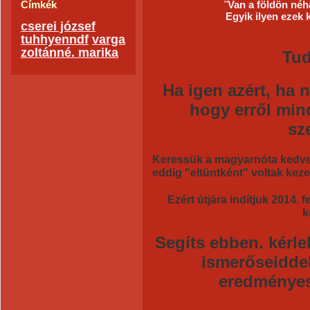
Címkék
"
Van a földön né
Egyik ilyen ezek 
cserei józsef
tuhhyenndf
varga
zoltánné. marika
Tud
Ha igen azért, ha 
hogy erről mi
sz
Keressük a magyarnóta kedvelő
eddig "eltüntként" voltak kez
Ezért útjára indítjuk 2014. 
k
Segíts ebben. kérle
ismerőseidde
eredményes