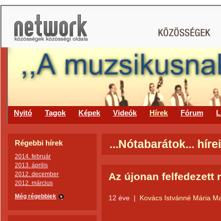
Nyitó
Tagok
Képek
Videók
Hírek
Fórum
L
...Nótabarátok... hírei
Régebbi hírek
2014. február
2013. április
2012. december
Az újonan felfedezett 
2012. március
Még régebbiek
12 éve
|
Kovács Istvánné Mária M