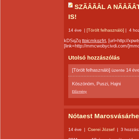
SZÃÂÃÂL A NÃÂÃ
IS!
14 éve
|
[Törölt felhasználó]
|
4 ho
kDSqZq
ttpicmkqzfrt
, [url=http://xp
[link=http://mmcwobycivdi.com/]mmcwo
Utolsó hozzászólás
[Törölt felhasználó]
14 év
üzente
Köszönöm, Puszi, Hajni
Előzmény
Nótaest Marosvásárhel
14 éve
|
Cserei József
|
3 hozzás