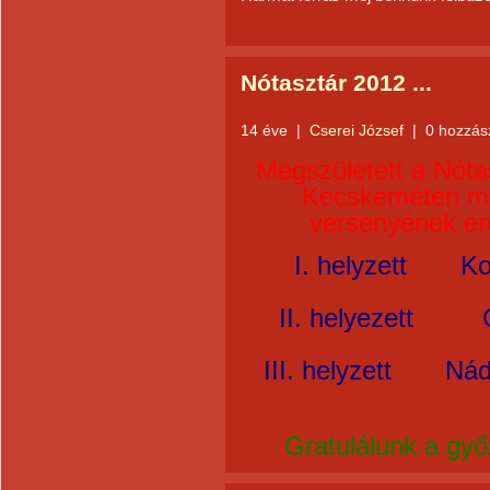
Nótasztár 2012 ...
14 éve
|
Cserei József
|
0 hozzás
Megszületett a Nó
Kecskeméten meg
versenyének ere
I. helyzett Kolta
II. helyezett Gá
III. helyzett Náda
Gratulálunk a győ